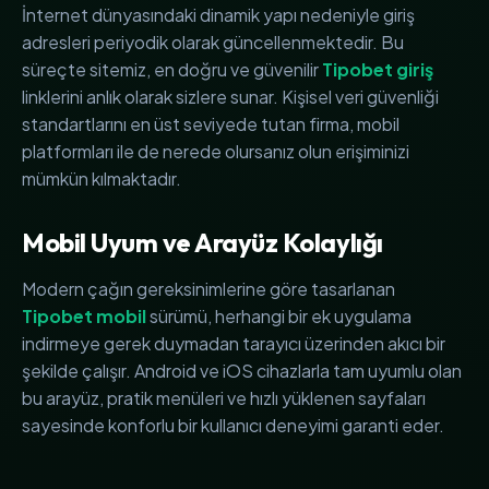
İnternet dünyasındaki dinamik yapı nedeniyle giriş
adresleri periyodik olarak güncellenmektedir. Bu
süreçte sitemiz, en doğru ve güvenilir
Tipobet giriş
linklerini anlık olarak sizlere sunar. Kişisel veri güvenliği
standartlarını en üst seviyede tutan firma, mobil
platformları ile de nerede olursanız olun erişiminizi
mümkün kılmaktadır.
Mobil Uyum ve Arayüz Kolaylığı
Modern çağın gereksinimlerine göre tasarlanan
Tipobet mobil
sürümü, herhangi bir ek uygulama
indirmeye gerek duymadan tarayıcı üzerinden akıcı bir
şekilde çalışır. Android ve iOS cihazlarla tam uyumlu olan
bu arayüz, pratik menüleri ve hızlı yüklenen sayfaları
sayesinde konforlu bir kullanıcı deneyimi garanti eder.